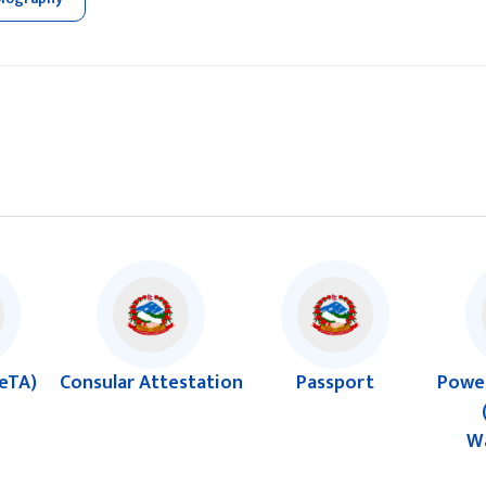
(eTA)
Consular Attestation
Passport
Power
W